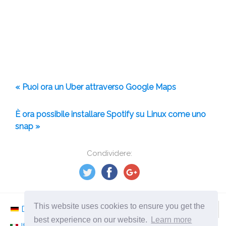
« Puoi ora un Uber attraverso Google Maps
È ora possibile installare Spotify su Linux come uno
snap »
Condividere:
This website uses cookies to ensure you get the
Deutsch
Nederlands
Svenska
Norsk
best experience on our website.
Learn more