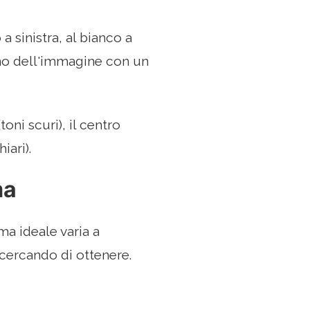
a sinistra, al bianco a
erno dell'immagine con un
oni scuri), il centro
iari).
ma
a ideale varia a
 cercando di ottenere.