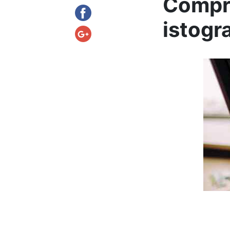
Compre
istogr