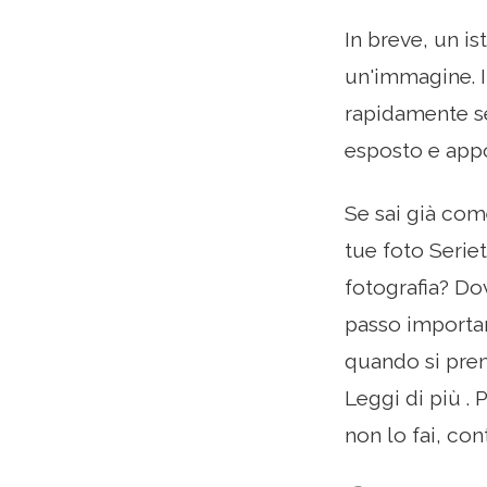
In breve, un is
un'immagine. I
rapidamente se
esposto e appo
Se sai già com
tue foto Seriet
fotografia? Do
passo importan
quando si prem
Leggi di più . 
non lo fai, con