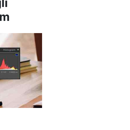
li
om