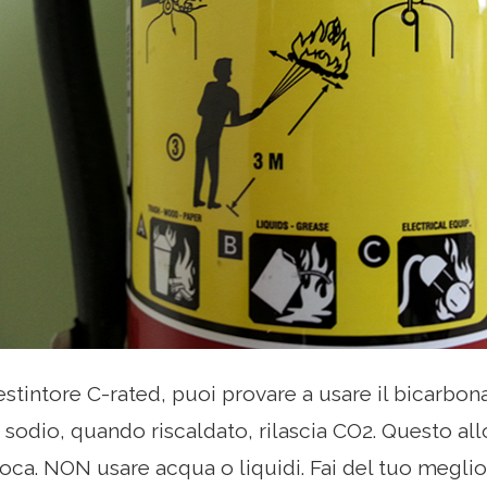
stintore C-rated, puoi provare a usare il bicarbonat
 sodio, quando riscaldato, rilascia CO2. Questo all
foca. NON usare acqua o liquidi. Fai del tuo megl