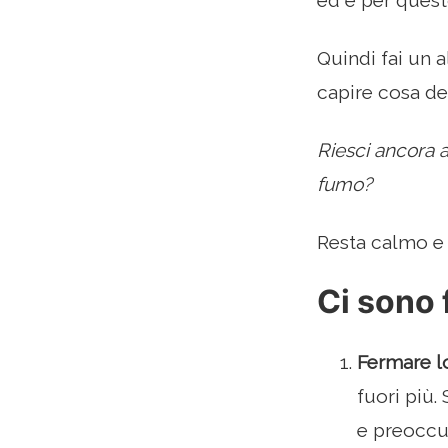
ed è per quest
Quindi fai un 
capire cosa de
Riesci ancora a
fumo?
Resta calmo e 
Ci sono 
Fermare l
fuori più. 
e preoccup