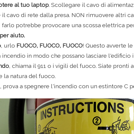
potere al tuo laptop
. Scollegare il cavo di aliment
e il cavo di rete dalla presa. NON rimuovere altri cav
 farlo potrebbe provocare una scossa elettrica per
per aiuto.
o
, urlo
FUOCO, FUOCO, FUOCO
! Questo avverte le
n incendio in modo che possano lasciare l'edificio i
ndo
, chiama il 911 o i vigili del fuoco. Siate pronti 
e la natura del fuoco.
, prova a spegnere l'incendio con un estintore C per