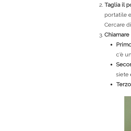
Taglia il 
portatile 
Cercare di
Chiamare 
Prim
c'è u
Seco
siete 
Terzo