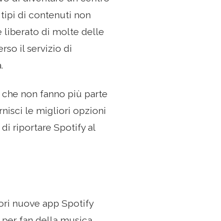
 tipi di contenuti non
 liberato di molte delle
so il servizio di
.
à che non fanno più parte
nisci le migliori opzioni
i riportare Spotify al
iori nuove app Spotify
 per fan della musica