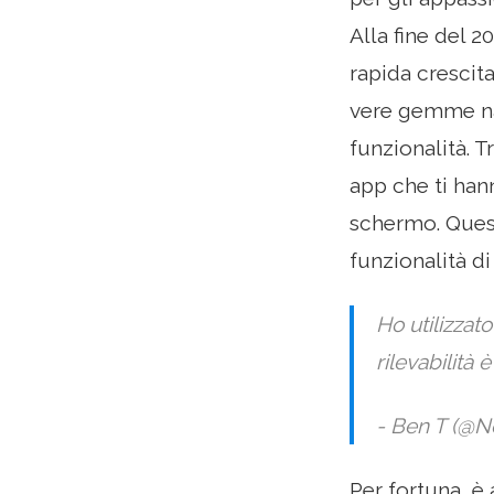
Alla fine del 2
rapida crescit
vere gemme nasc
funzionalità. 
app che ti han
schermo. Quest
funzionalità di
Ho utilizzat
rilevabilit
- Ben T (@N
Per fortuna, è