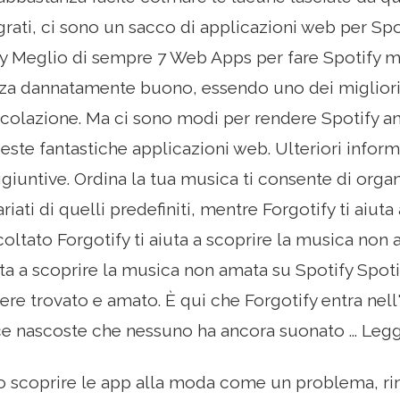
grati, ci sono un sacco di applicazioni web per Sp
y Meglio di sempre 7 Web Apps per fare Spotify m
za dannatamente buono, essendo uno dei migliori 
rcolazione. Ma ci sono modi per rendere Spotify 
ste fantastiche applicazioni web. Ulteriori inform
giuntive. Ordina la tua musica ti consente di organi
variati di quelli predefiniti, mentre Forgotify ti aiu
oltato Forgotify ti aiuta a scoprire la musica non 
uta a scoprire la musica non amata su Spotify Spotif
sere trovato e amato. È qui che Forgotify entra nel
cce nascoste che nessuno ha ancora suonato ... Legg
to scoprire le app alla moda come un problema, 