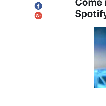
Come ri
Spotif