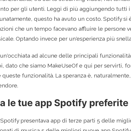
nto per gli utenti. Leggi di più aggiungendo tutti i
tunatamente, questo ha avuto un costo. Spotify si è
nzioni che un tempo facevano affluire le persone ver
cale. Optando invece per un'esperienza più snella
un'occhiata ad alcune delle principali funzionalit
oi, dato che siamo MakeUseOf e qui per servirti, for
 queste funzionalità. La speranza è, naturalmente, d
endore.
na le tue app Spotify preferite
 Spotify presentava app di terze parti 5 delle migl
ionati di musica 5 delle migliori nuove app Spotify