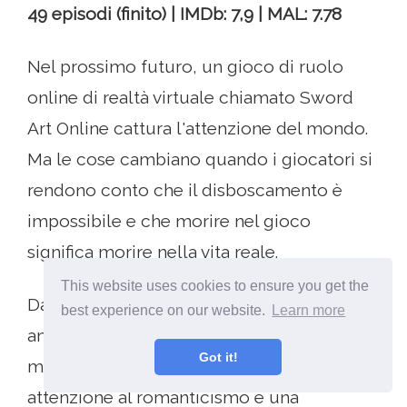
49 episodi (finito) | IMDb: 7,9 | MAL: 7.78
Nel prossimo futuro, un gioco di ruolo
online di realtà virtuale chiamato Sword
Art Online cattura l'attenzione del mondo.
Ma le cose cambiano quando i giocatori si
rendono conto che il disboscamento è
impossibile e che morire nel gioco
significa morire nella vita reale.
This website uses cookies to ensure you get the
Davanti, ammetto che odiavo questo
best experience on our website.
Learn more
anime - tanto che non potevo finirlo. Le
Got it!
mie più grandi lamentele includono troppa
attenzione al romanticismo e una