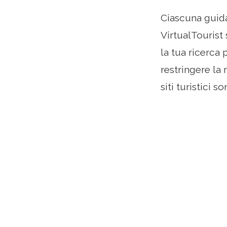
Ciascuna guida
VirtualTourist 
la tua ricerca
restringere la
siti turistici so