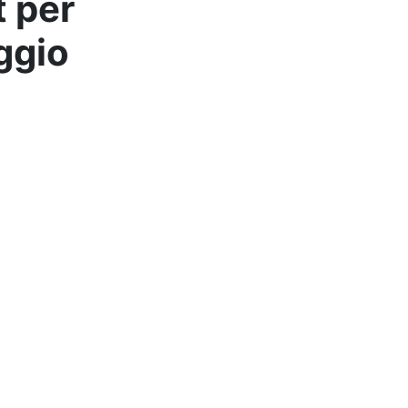
t per
aggio