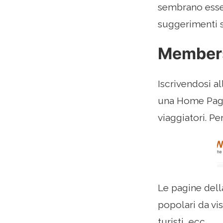
sembrano esser
suggerimenti s
Members
Iscrivendosi a
una Home Page 
viaggiatori. P
Le pagine dell
popolari da vis
turisti, ecc..