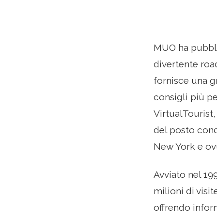
MUO ha pubblic
divertente roa
fornisce una g
consigli più pe
VirtualTourist
del posto cond
New York e ov
Avviato nel 19
milioni di visi
offrendo inform