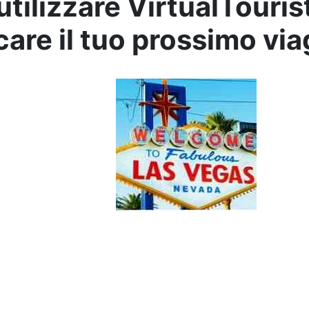
tilizzare VirtualTouris
care il tuo prossimo vi