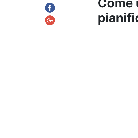
Come u
pianifi