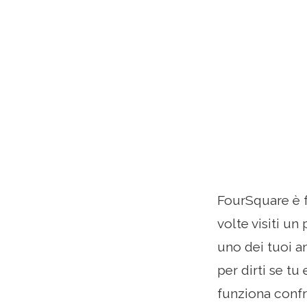
FourSquare è fa
volte visiti u
uno dei tuoi a
per dirti se tu
funziona confr