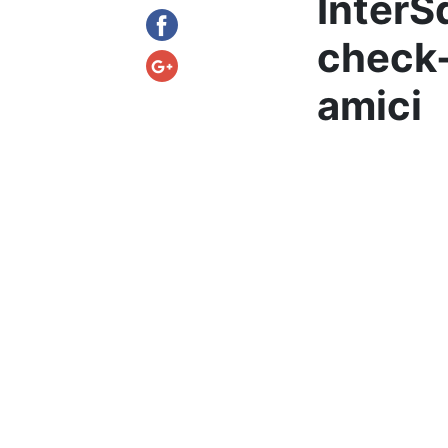
InterSq
check-
amici