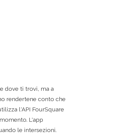
e dove ti trovi, ma a
meno rendertene conto che
tilizza l'API FourSquare
so momento. L'app
uando le intersezioni.