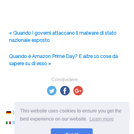
« Quando i governi attaccano il malware di stato
nazionale esposto
Quando è Amazon Prime Day? E altre 10 cose da
sapere su di esso »
Condividere:
This website uses cookies to ensure you get the
Deutsch
Nederlands
Svenska
Norsk
best experience on our website.
Learn more
Italiano
Français
Español
Românesc