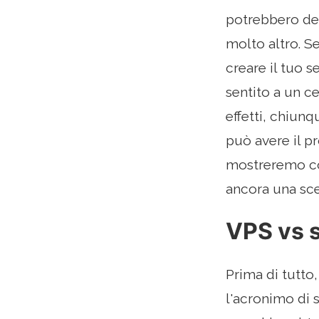
potrebbero des
molto altro. S
creare il tuo s
sentito a un c
effetti, chiun
può avere il pr
mostreremo co
ancora una sce
VPS vs s
Prima di tutto,
l'acronimo di s