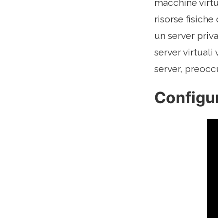
macchine virtua
risorse fisich
un server priva
server virtuali
server, preocc
Configur