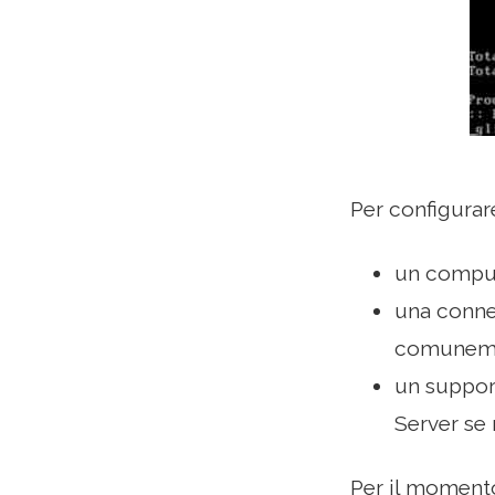
Per configurare
un compu
una connes
comunemen
un support
Server se 
Per il momento