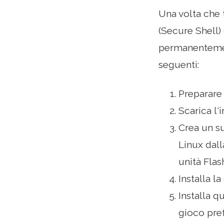
Una volta che 
(Secure Shell)
permanentement
seguenti:
Preparare 
Scarica l'
Crea un su
Linux dall
unità Flas
Installa l
Installa q
gioco pref