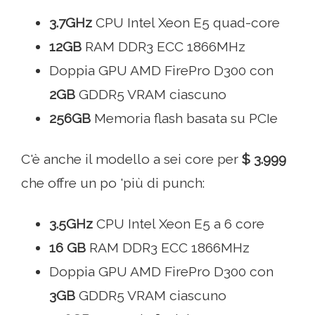
3.7GHz
CPU Intel Xeon E5 quad-core
12GB
RAM DDR3 ECC 1866MHz
Doppia GPU AMD FirePro D300 con
2GB
GDDR5 VRAM ciascuno
256GB
Memoria flash basata su PCIe
C'è anche il modello a sei core per
$ 3.999
che offre un po 'più di punch:
3.5GHz
CPU Intel Xeon E5 a 6 core
16 GB
RAM DDR3 ECC 1866MHz
Doppia GPU AMD FirePro D300 con
3GB
GDDR5 VRAM ciascuno