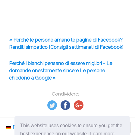
« Perché le persone amano le pagine di Facebook?
Renditi simpatico [Consigli settimanali di Facebook]
Perché i bianchi pensano di essere migliori - Le
domande onestamente sincere Le persone
chiedono a Google »
Condividere:
This website uses cookies to ensure you get the
Deutsch
Nederlands
Svenska
Norsk
best experience on our website.
Learn more