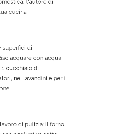
mestica, l'autore di
tua cucina.
 superfici di
Risciacquare con acqua
i 1 cucchiaio di
ori, nei lavandini e per i
one.
voro di pulizia: il forno.