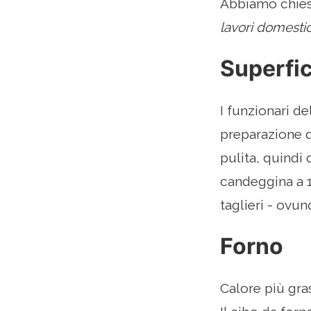
Abbiamo chiest
lavori domestic
Superfic
I funzionari de
preparazione d
pulita, quindi 
candeggina a 1 
taglieri - ovu
Forno
Calore più gras