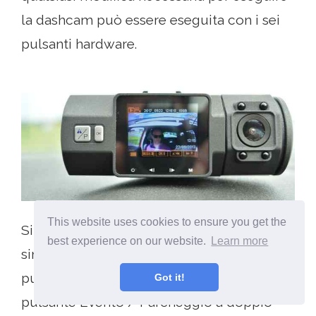
la dashcam può essere eseguita con i sei
pulsanti hardware.
This website uses cookies to ensure you get the
Si tratta di un pulsante di accensione, a
best experience on our website.
Learn more
sinistra / indietro e a destra / avanti, il
pulsante del menu M, il pulsante OK e un
Got it!
pulsante Evento / Parcheggio a doppio