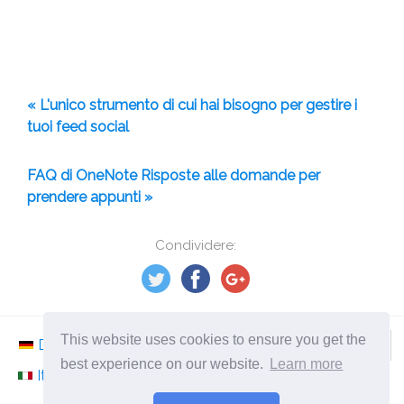
« L'unico strumento di cui hai bisogno per gestire i
tuoi feed social
FAQ di OneNote Risposte alle domande per
prendere appunti »
Condividere:
This website uses cookies to ensure you get the
Deutsch
Nederlands
Svenska
Norsk
best experience on our website.
Learn more
Italiano
Français
Español
Românesc