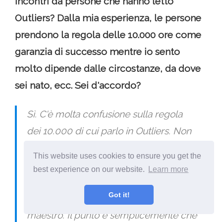
incontri da persone che hanno letto
Outliers? Dalla mia esperienza, le persone
prendono la regola delle 10.000 ore come
garanzia di successo mentre io sento
molto dipende dalle circostanze, da dove
sei nato, ecc. Sei d'accordo?
Sì. C'è molta confusione sulla regola
dei 10.000 di cui parlo in Outliers. Non
si applica agli sport. E la pratica non è
This website uses cookies to ensure you get the
una condizione SUFFICIENTE per il
best experience on our website.
Learn more
successo. Potrei giocare a scacchi per
Got it!
100 anni e non sarò mai un grande
maestro. Il punto è semplicemente che