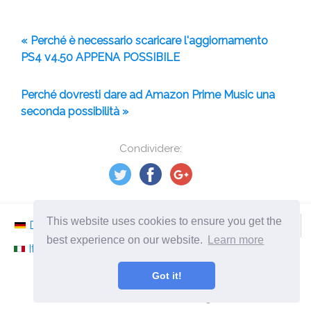
« Perché è necessario scaricare l'aggiornamento
PS4 v4.50 APPENA POSSIBILE
Perché dovresti dare ad Amazon Prime Music una
seconda possibilità »
Condividere:
This website uses cookies to ensure you get the
Deutsch
Nederlands
Svenska
Norsk
best experience on our website.
Learn more
Italiano
Français
Español
Românesc
Got it!
©
2026
it.ephesossoftware.com
Notizie dal mondo della tecnologia moderna!