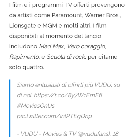
I film e i programmi TV offerti provengono
da artisti come Paramount, Warner Bros.,
Lionsgate e MGM e molti altri. I film
disponibili al momento del lancio
includono
Mad Max
,
Vero coraggio
,
Rapimento
, e
Scuola di rock
, per citarne
solo quattro.
Siamo entusiasti di offrirti più VUDU, su
di noi. https://t.co/8y7W1EmEfI
#MoviesOnUs
pic.twitter.com/inlPTEgDnp
- VUDU - Movies & TV (@vudufans), 18