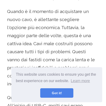
Quando è il momento di acquistare un
nuovo cavo, è allettante scegliere
l'opzione più economica. Tuttavia, la
maggior parte delle volte, questa è una
cattiva idea. Cavi male costruiti possono
causare tutti i tipi di problemi. Questi
vanno dai fastidi come la carica lenta e le
prestazioni inaffidabili a problemi gravi
This website uses cookies to ensure you get the
come la rottura e persino il rischio di
best experience on our website.
Learn more
incendio.
Got it!
Questo è particolarmente vero con USB-C.
All'inizio di USB-C, molti cavi erano