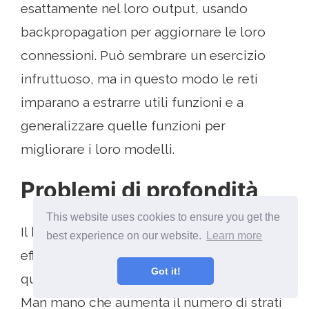
esattamente nel loro output, usando
backpropagation per aggiornare le loro
connessioni. Può sembrare un esercizio
infruttuoso, ma in questo modo le reti
imparano a estrarre utili funzioni e a
generalizzare quelle funzioni per
migliorare i loro modelli.
Problemi di profondità
This website uses cookies to ensure you get the
Il backpropagation è un modo molto
best experience on our website.
Learn more
efficace per insegnare le reti neurali ...
Got it!
quando sono solo pochi strati profondi.
Man mano che aumenta il numero di strati