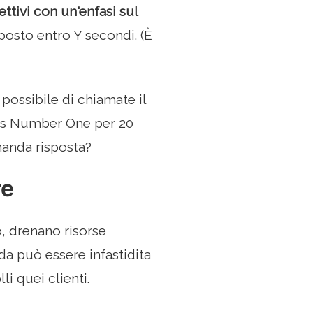
ttivi con un'enfasi sul
posto entro Y secondi. (È
possibile di chiamate il
pus Number One per 20
manda risposta?
re
o, drenano risorse
nda può essere infastidita
i quei clienti.