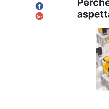
Perché
aspett