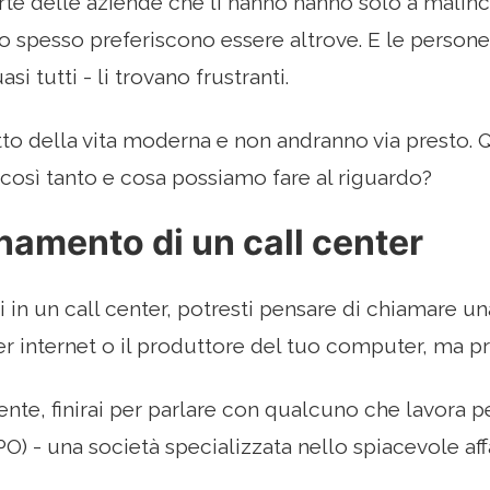
te delle aziende che li hanno hanno solo a malin
ro spesso preferiscono essere altrove. E le person
si tutti - li trovano frustranti.
to della vita moderna e non andranno via presto. 
 così tanto e cosa possiamo fare al riguardo?
onamento di un call center
in un call center, potresti pensare di chiamare una 
der internet o il produttore del tuo computer, ma p
nte, finirai per parlare con qualcuno che lavora 
) - una società specializzata nello spiacevole affa