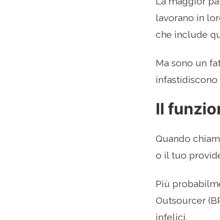
La maggior par
lavorano in lo
che include qua
Ma sono un fat
infastidiscono
Il funzi
Quando chiami 
o il tuo provi
Più probabilme
Outsourcer (BPO
infelici.