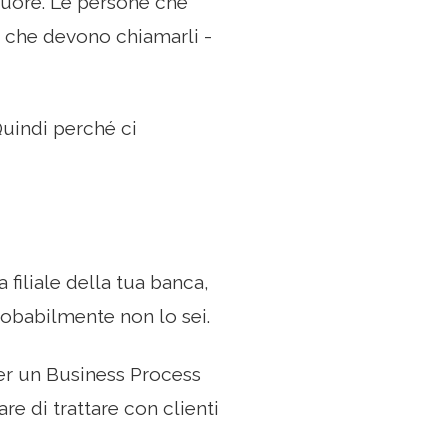
cuore. Le persone che
e che devono chiamarli -
Quindi perché ci
filiale della tua banca,
robabilmente non lo sei.
per un Business Process
re di trattare con clienti