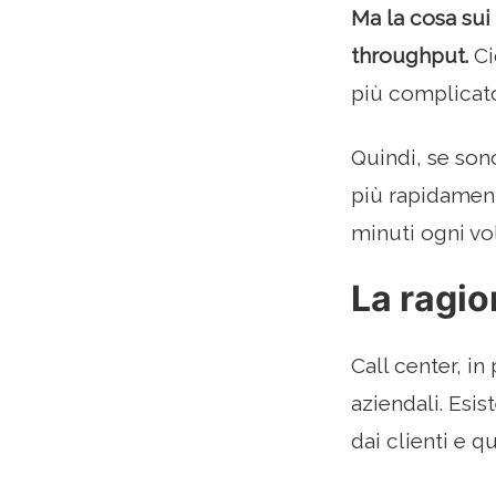
Ma la cosa sui 
throughput.
Ci
più complicato
Quindi, se son
più rapidament
minuti ogni vo
La ragio
Call center, i
aziendali. Esis
dai clienti e q