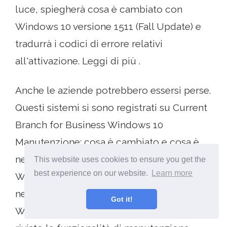
luce, spiegherà cosa è cambiato con
Windows 10 versione 1511 (Fall Update) e
tradurrà i codici di errore relativi
all'attivazione. Leggi di più .
Anche le aziende potrebbero essersi perse.
Questi sistemi si sono registrati su Current
Branch for Business Windows 10
Manutenzione: cosa è cambiato e cosa è
necessario considerare Manutenzione di
This website uses cookies to ensure you get the
best experience on our website.
Learn more
Windows 10: cosa è cambiato e cosa è
necessario tenere in considerazione In
Got it!
Windows 10, Microsoft ha seriamente