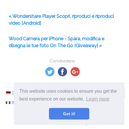
« Wondershare Player Scopri, riproduci e riproduci
video [Android]
Wood Camera per iPhone - Spara, modifica e
disegna le tue foto On The Go [Giveaway] »
Condividere:
This website uses cookies to ensure you get the
Deutsch
Nederlands
Svenska
Norsk
best experience on our website.
Learn more
Italiano
Français
Español
Românesc
Got it!
©
2026
it.ephesossoftware.com
Notizie dal mondo della tecnologia moderna!