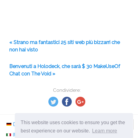
« Strano ma fantastici 25 siti web più bizzarri che
non hai visto
Benvenuti a Holodeck, che sarà $ 30 MakeUseOf
Chat con The Void »
Condividere:
This website uses cookies to ensure you get the
Deutsch
Nederlands
Svenska
Norsk
best experience on our website.
Learn more
Italiano
Français
Español
Românesc